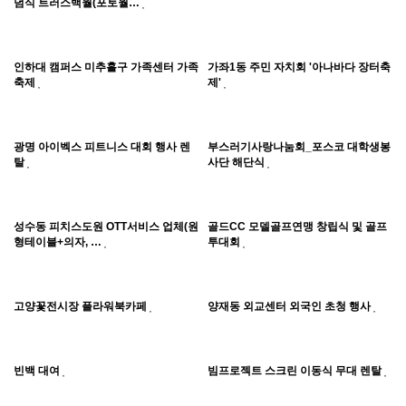
념식 트러스백월(포토월…
인하대 캠퍼스 미추홀구 가족센터 가족
가좌1동 주민 자치회 '아나바다 장터축
축제
제'
광명 아이벡스 피트니스 대회 행사 렌
부스러기사랑나눔회_포스코 대학생봉
탈
사단 해단식
성수동 피치스도원 OTT서비스 업체(원
골드CC 모델골프연맹 창립식 및 골프
형테이블+의자, …
투대회
고양꽃전시장 플라워북카페
양재동 외교센터 외국인 초청 행사
빈백 대여
빔프로젝트 스크린 이동식 무대 렌탈