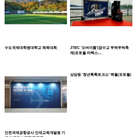
수도국제대학원대학교 체육대회
JTBC '오버더톱'(잠수교 뚜벅뚜벅축
제)포토월 라텍스…
상암동 '청년톡톡토크쇼' 백월(포토월)
인천국제공항공사 인재교육개발원 기