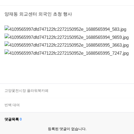
본문
양재동 외교센터 외국인 초청 행사
고양꽃전시장 플라워북카페
빈백 대여
댓글목록
0
등록된 댓글이 없습니다.