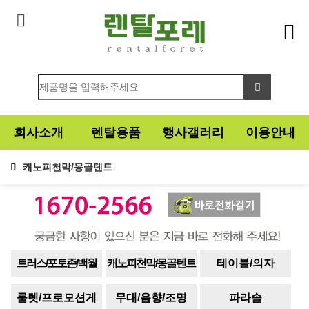
회사소개
렌탈용품
행사갤러리
이용안내
캐노피천막/몽골텐트
트러스/포토존/백월
캐노피천막/몽골텐트
테이블/의자
룰렛/프로모션게
무대/음향/조명
파라솔