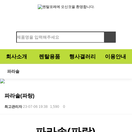
회사소개
렌탈용품
행사갤러리
이용안내
파라솔
파라솔(파랑)
최고관리자
23-07-06 19:38
1,590
0
본문
파라솔(파랑)