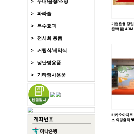
> 무대/음향/조명
> 파라솔
기업은행 창립
> 특수효과
존/백월) 4.3M 
> 전시회 용품
> 커팅식/제막식
> 냉난방용품
> 기타행사용품
카카오아지트 (포
스 외경출력