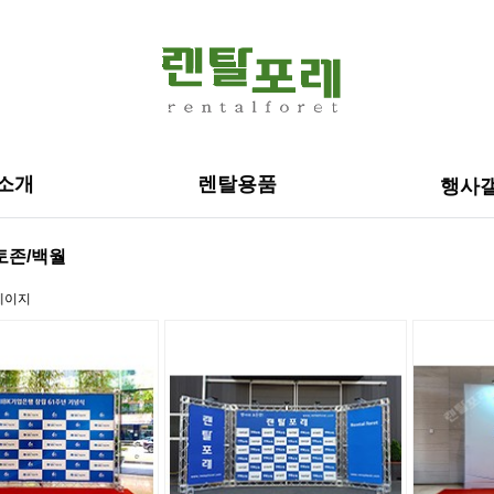
소개
렌탈용품
행사
토존/백월
페이지