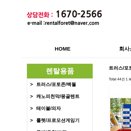
HOME
회사
하위분류
트러스/포
렌탈용품
Total 44건
1 
> 트러스/포토존/백월
> 캐노피천막/몽골텐트
> 테이블/의자
> 룰렛/프로모션게임기