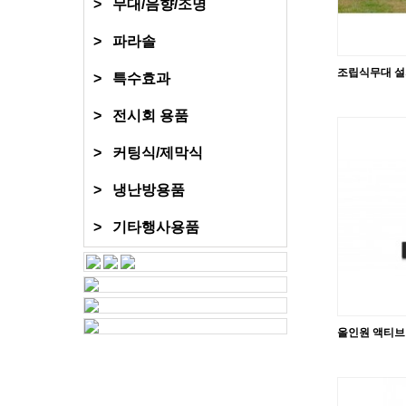
> 무대/음향/조명
> 파라솔
조립식무대 
> 특수효과
> 전시회 용품
> 커팅식/제막식
> 냉난방용품
> 기타행사용품
올인원 액티브