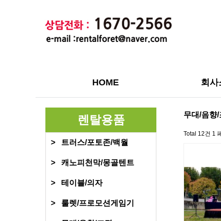
HOME
회사
하위분류
무대/음향
렌탈용품
Total 12건
1 
> 트러스/포토존/백월
> 캐노피천막/몽골텐트
> 테이블/의자
> 룰렛/프로모션게임기