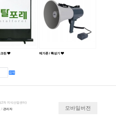
스크린
메가폰 / 확성기
이타워2차 지식산업센터)
모바일버전
 l
관리자