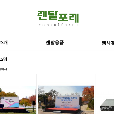
소개
렌탈용품
행사
/조명
페이지