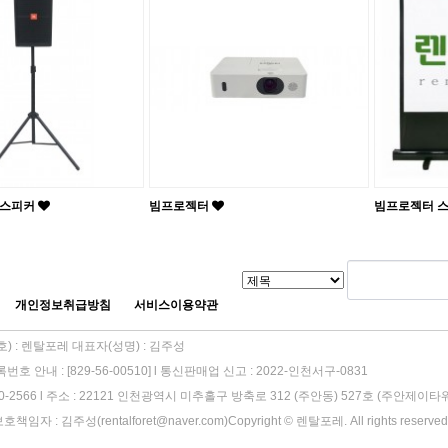
드스피커
빔프로젝터
빔프로젝터 
개인정보취급방침
서비스이용약관
) : 렌탈포레 대표자(성명) : 김주성
호 안내 : [829-56-00510] l 통신판매업 신고 : 2022-인천서구-0831
670-2566 l 주소 : 22121 인천광역시 미추홀구 방축로 312 (주안동) 527호 (주안제
자 : 김주성(rentalforet@naver.com)Copyright © 렌탈포레. All rights reserved.