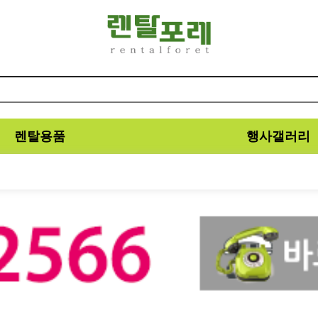
렌탈용품
행사갤러리